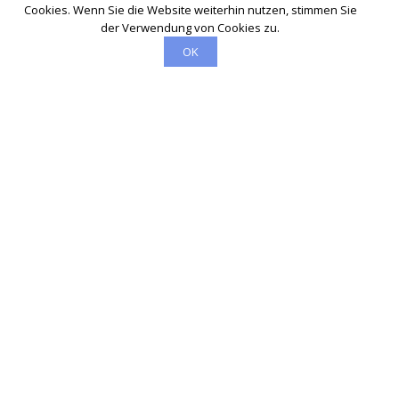
Cookies. Wenn Sie die Website weiterhin nutzen, stimmen Sie
der Verwendung von Cookies zu.
OK
Schlüsseldienst
info@schluesseldienst-24-herford.de
Startseite
Einsatzgebiete
Kontakte
Partner
Impressum